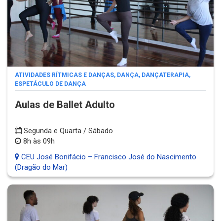
ATIVIDADES RÍTMICAS E DANÇAS
,
DANÇA
,
DANÇATERAPIA
,
ESPETÁCULO DE DANÇA
Aulas de Ballet Adulto
Segunda e Quarta / Sábado
8h às 09h
CEU José Bonifácio – Francisco José do Nascimento
(Dragão do Mar)