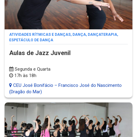
ATIVIDADES RÍTMICAS E DANÇAS
,
DANÇA
,
DANÇATERAPIA
,
ESPETÁCULO DE DANÇA
Aulas de Jazz Juvenil
Segunda e Quarta
17h às 18h
CEU José Bonifácio – Francisco José do Nascimento
(Dragão do Mar)