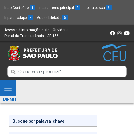
Ir ao Conteúdo
1
Ir para menu principal
2
Ir para busca
3
Ir para rodapé
4
Acessibilidade
5
Acesso à informação e-sic
(Link
Ouvidoria
(Link
Portal da Transparência
(Link
SP 156
para
(Link
para
para
um
para
um
um
novo
um
novo
novo
sítio)
novo
sítio)
sítio)
sítio)
Campo
Campo
de
de
Busca
Mostra
de
Busca
e
informações
MENU
de
Esconde
informações
Menu