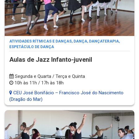
ATIVIDADES RÍTMICAS E DANÇAS
,
DANÇA
,
DANÇATERAPIA
,
ESPETÁCULO DE DANÇA
Aulas de Jazz Infanto-juvenil
Segunda e Quarta / Terça e Quinta
10h às 11h / 17h às 18h
CEU José Bonifácio – Francisco José do Nascimento
(Dragão do Mar)