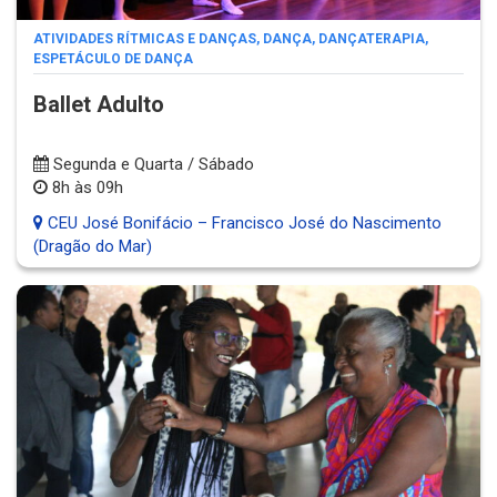
ATIVIDADES RÍTMICAS E DANÇAS
,
DANÇA
,
DANÇATERAPIA
,
ESPETÁCULO DE DANÇA
Ballet Adulto
Segunda e Quarta / Sábado
8h às 09h
CEU José Bonifácio – Francisco José do Nascimento
(Dragão do Mar)