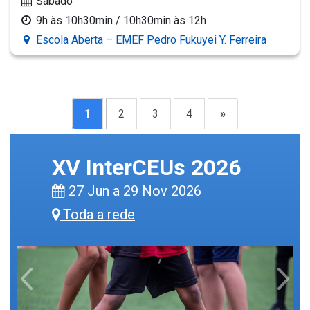
Sábado
9h às 10h30min / 10h30min às 12h
Escola Aberta – EMEF Pedro Fukuyei Y. Ferreira
1
2
3
4
»
XV InterCEUs 2026
27 Jun a 29 Nov 2026
Toda a rede
Previous
Next