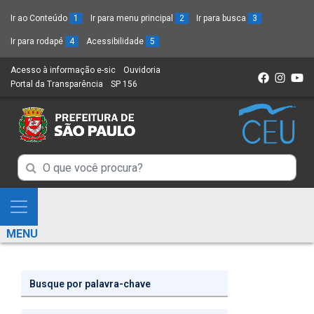
Ir ao Conteúdo
1
Ir para menu principal
2
Ir para busca
3
Ir para rodapé
4
Acessibilidade
5
Acesso à informação e-sic
(Link
Ouvidoria
(Link
Portal da Transparência
(Link
SP 156
para
(Link
para
para
um
para
um
um
novo
um
novo
novo
sítio)
novo
sítio)
sítio)
sítio)
Campo
Campo
de
de
Busca
Mostra
de
Busca
e
informações
MENU
de
Esconde
informações
Menu