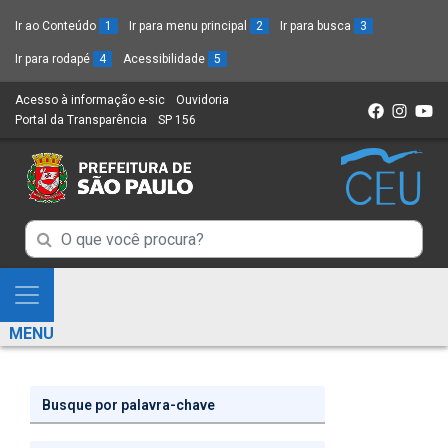
Ir ao Conteúdo
1
Ir para menu principal
2
Ir para busca
3
Ir para rodapé
4
Acessibilidade
5
Acesso à informação e-sic
(Link
Ouvidoria
(Link
Portal da Transparência
(Link
SP 156
para
(Link
para
para
um
para
um
um
novo
um
novo
novo
sítio)
novo
sítio)
sítio)
sítio)
Campo
Campo
de
de
Busca
Mostra
de
Busca
e
informações
MENU
de
Esconde
informações
Menu