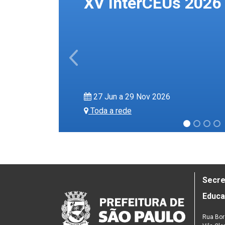
XV InterCEUs 2026
Previous
27 Jun a 29 Nov 2026
Toda a rede
Secre
Educ
Rua Bor