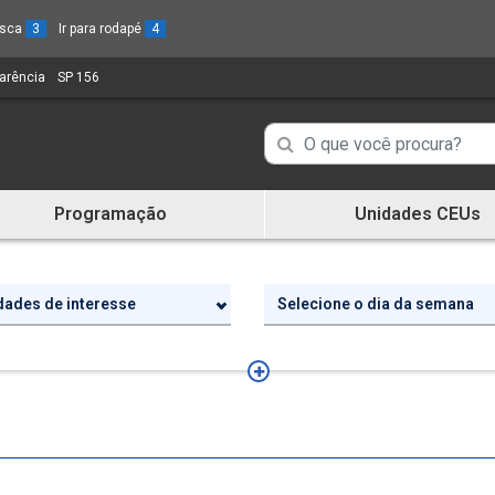
busca
3
Ir para rodapé
4
parência
(Link
SP 156
(Link
para
para
um
um
Campo
Campo
novo
novo
de
sítio)
sítio)
de
Busca
Programação
Unidades CEUs
de
Busca
informações
de
informações
idades de interesse
Selecione o dia da semana