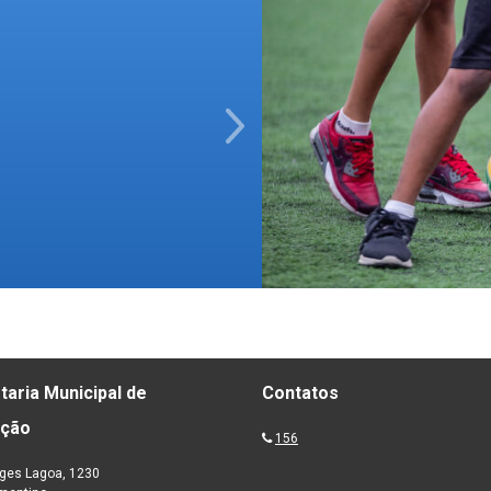
Next
taria Municipal de
Contatos
ação
156
ges Lagoa, 1230