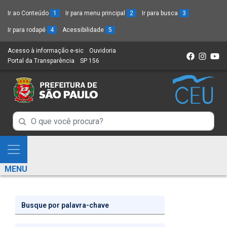
Ir ao Conteúdo
1
Ir para menu principal
2
Ir para busca
3
Ir para rodapé
4
Acessibilidade
5
Acesso à informação e-sic
(Link
Ouvidoria
(Link
Portal da Transparência
(Link
SP 156
para
(Link
para
para
um
para
um
um
novo
um
novo
novo
sítio)
novo
sítio)
sítio)
sítio)
Campo
Campo
de
de
Busca
Mostra
de
Busca
e
informações
MENU
de
Esconde
informações
Menu