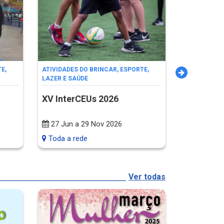
E,
ATIVIDADES DO BRINCAR, ESPORTE,
EVENTOS ES
LAZER E SAÚDE
XVII Olim
XV InterCEUs 2026
22 Jun a
27 Jun a 29 Nov 2026
Toda a rede
Toda a re
Ver todas