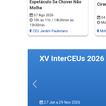
Espetáculo Se Chover Não
Cira
Molha
07 Ago 2026
04 
 às
10h às 11h / 14h30min às
Múl
15h30min
o
Múlt
CEU Jardim Paulistano
XV InterCEUs 2026
Previous
27 Jun a 29 Nov 2026