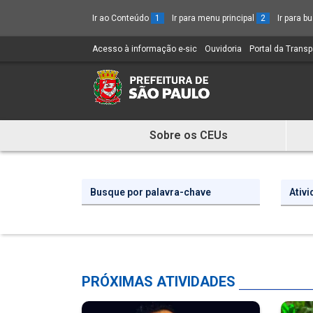
Ir ao Conteúdo
1
Ir para menu principal
2
Ir para 
Acesso à informação e-sic
(Link
Ouvidoria
(Link
Portal da Trans
para
para
um
um
novo
novo
sítio)
sítio)
Sobre os CEUs
Mostra
e
Esconde
Ativ
Menu
PRÓXIMAS ATIVIDADES