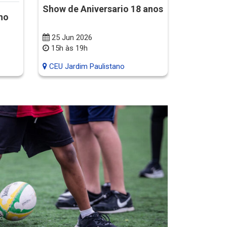
Show de Aniversario 18 anos
Festa Cul
lho
25 Jun 2026
20 Jun 2
15h às 19h
10h às 1
CEU Jardim Paulistano
CEU Jardi