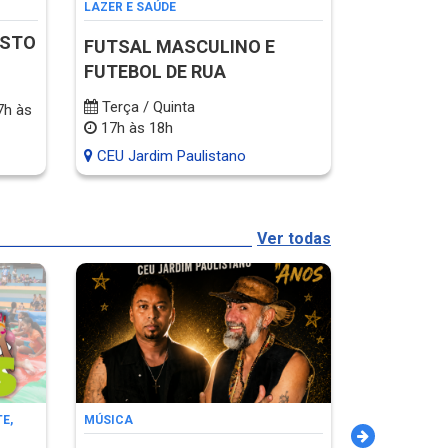
LAZER E SAÚDE
ISTO
FUTSAL MASCULINO E
FUTEBOL DE RUA
Terça / Quinta
7h às
17h às 18h
CEU Jardim Paulistano
Ver todas
E,
MÚSICA
ATIVIDADES 