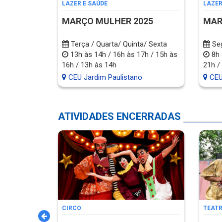
LAZER E SAÚDE
LAZER
MARÇO MULHER 2025
MAR
Terça / Quarta/ Quinta/ Sexta
Seg
13h às 14h / 16h às 17h / 15h às
8h 
16h / 13h às 14h
21h /
CEU Jardim Paulistano
CEU
ATIVIDADES ENCERRADAS
CIRCO
TEAT