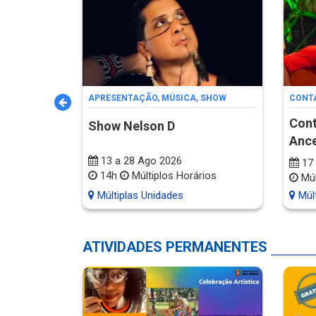
APRESENTAÇÃO
,
MÚSICA
,
SHOW
CONTA
Cont
Show Nelson D
tudantis
Ance
13 a 28 Ago 2026
17 
14h
Múltiplos Horários
Múl
Múltiplas Unidades
Múlt
ATIVIDADES PERMANENTES