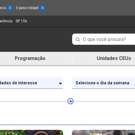
busca
3
Ir para rodapé
4
parência
(Link
SP 156
(Link
para
para
um
um
Campo
Campo
novo
novo
de
sítio)
sítio)
de
Busca
Programação
Unidades CEUs
de
Busca
informações
de
informações
idades de interesse
Selecione o dia da semana