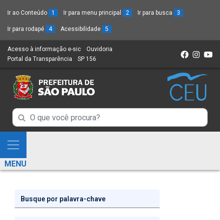
Ir ao Conteúdo
1
Ir para menu principal
2
Ir para busca
3
Ir para rodapé
4
Acessibilidade
5
Acesso à informação e-sic
(Link
Ouvidoria
(Link
Portal da Transparência
(Link
SP 156
para
(Link
para
para
um
para
um
um
novo
um
novo
novo
sítio)
novo
sítio)
sítio)
sítio)
Campo
Campo
de
de
Busca
Mostra
de
Busca
e
informações
MENU
de
Esconde
informações
Menu