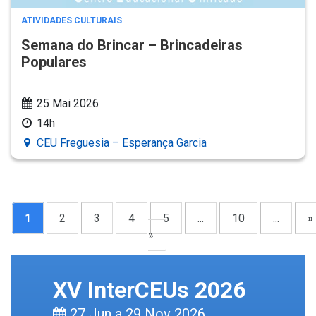
ATIVIDADES CULTURAIS
Semana do Brincar – Brincadeiras
Populares
25 Mai 2026
14h
CEU Freguesia – Esperança Garcia
1
2
3
4
5
...
10
...
»
»
XV InterCEUs 2026
27 Jun a 29 Nov 2026