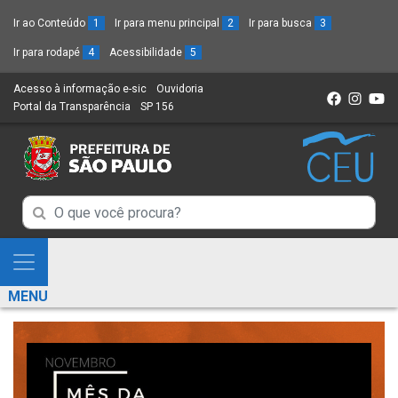
Ir ao Conteúdo
1
Ir para menu principal
2
Ir para busca
3
Ir para rodapé
4
Acessibilidade
5
Acesso à informação e-sic
(Link
Ouvidoria
(Link
Portal da Transparência
(Link
SP 156
para
(Link
para
para
um
para
um
um
novo
um
novo
novo
sítio)
novo
sítio)
sítio)
sítio)
Campo
Campo
de
de
Busca
Mostra
de
Busca
e
informações
MENU
de
Esconde
informações
Menu