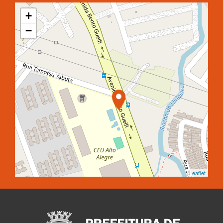
+
−
Leaflet