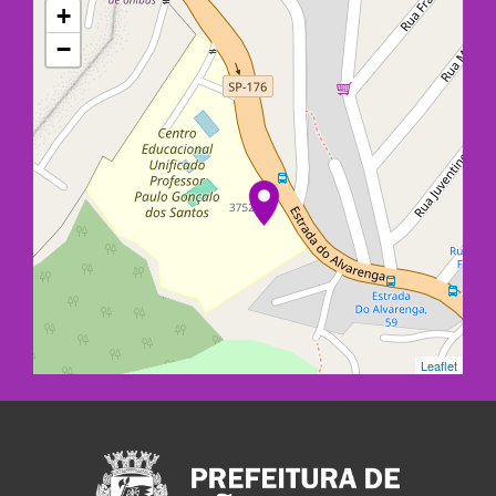
+
−
Leaflet