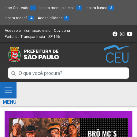
Ir ao Conteúdo
1
Ir para menu principal
2
Ir para busca
3
Ir para rodapé
4
Acessibilidade
5
Acesso à informação e-sic
(Link
Ouvidoria
(Link
Portal da Transparência
(Link
SP 156
para
(Link
para
para
um
para
um
um
novo
um
novo
novo
sítio)
novo
sítio)
sítio)
sítio)
Campo
Campo
de
de
Busca
Mostra
de
Busca
e
informações
MENU
de
Esconde
informações
Menu