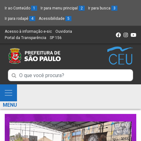
Ir ao Conteúdo
1
Ir para menu principal
2
Ir para busca
3
Ir para rodapé
4
Acessibilidade
5
Acesso à informação e-sic
(Link
Ouvidoria
(Link
Portal da Transparência
(Link
SP 156
para
(Link
para
para
um
para
um
um
novo
um
novo
novo
sítio)
novo
sítio)
sítio)
sítio)
Campo
Campo
de
de
Busca
Mostra
de
Busca
e
informações
MENU
de
Esconde
informações
Menu