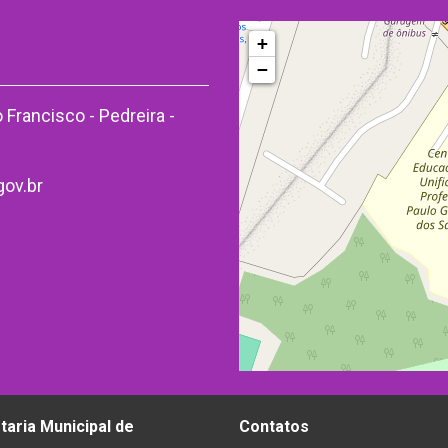
+
−
 Francisco - Pedreira -
ov.br
taria Municipal de
Contatos