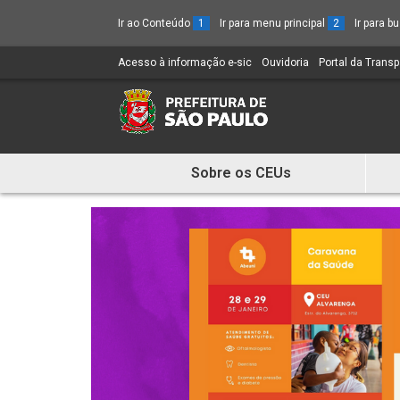
Ir ao Conteúdo
1
Ir para menu principal
2
Ir para 
Acesso à informação e-sic
(Link
Ouvidoria
(Link
Portal da Trans
para
para
um
um
novo
novo
sítio)
sítio)
Sobre os CEUs
Mostra
e
Esconde
Menu