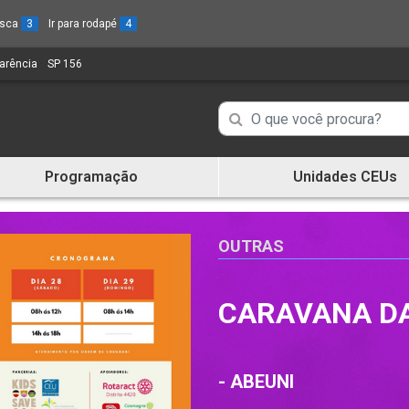
busca
3
Ir para rodapé
4
parência
(Link
SP 156
(Link
para
para
um
um
Campo
Campo
novo
novo
de
sítio)
sítio)
de
Busca
Programação
Unidades CEUs
de
Busca
informações
de
informações
OUTRAS
CARAVANA D
- ABEUNI