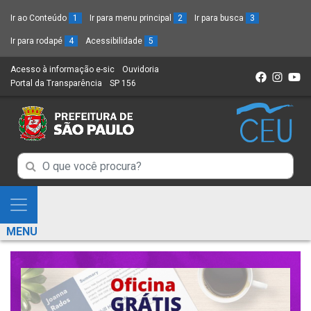
Ir ao Conteúdo
1
Ir para menu principal
2
Ir para busca
3
Ir para rodapé
4
Acessibilidade
5
Acesso à informação e-sic
(Link
Ouvidoria
(Link
Portal da Transparência
(Link
SP 156
para
(Link
para
para
um
para
um
um
novo
um
novo
novo
sítio)
novo
sítio)
sítio)
sítio)
Campo
Campo
de
de
Busca
Mostra
de
Busca
e
informações
MENU
de
Esconde
informações
Menu