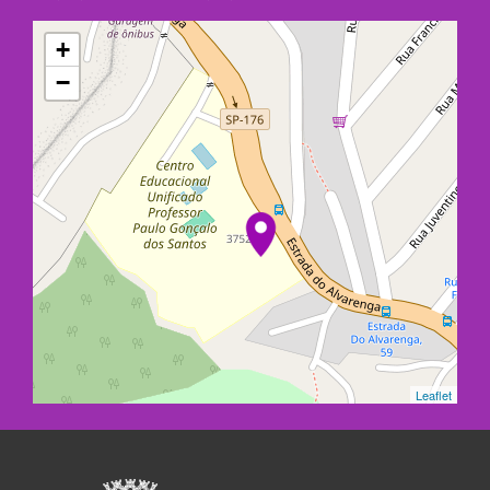
+
−
Leaflet