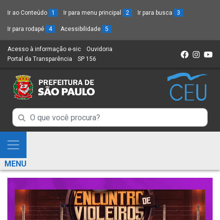
Ir ao Conteúdo
1
Ir para menu principal
2
Ir para busca
3
Ir para rodapé
4
Acessibilidade
5
Acesso à informação e-sic
(Link
Ouvidoria
(Link
Portal da Transparência
(Link
SP 156
para
(Link
para
para
um
para
um
um
novo
um
novo
novo
sítio)
novo
sítio)
sítio)
sítio)
Campo
Campo
de
de
Busca
Mostra
de
Busca
e
informações
MENU
de
Esconde
informações
Menu