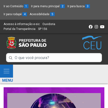
Ir ao Conteúdo
1
Ir para menu principal
2
Ir para busca
3
Ir para rodapé
4
Acessibilidade
5
Acesso à informação e-sic
(Link
Ouvidoria
(Link
Portal da Transparência
(Link
SP 156
para
(Link
para
para
um
para
um
um
novo
um
novo
novo
sítio)
novo
sítio)
sítio)
sítio)
Campo
Campo
de
de
Busca
Mostra
de
Busca
e
informações
MENU
de
Esconde
informações
Menu