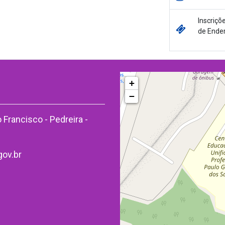
Inscriçõ
de Ende
+
−
 Francisco - Pedreira -
ov.br