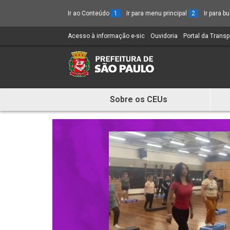
Ir ao Conteúdo
1
Ir para menu principal
2
Ir para 
Acesso à informação e-sic
(Link
Ouvidoria
(Link
Portal da Trans
para
para
um
um
novo
novo
sítio)
sítio)
Sobre os CEUs
Mostra
e
Esconde
Menu