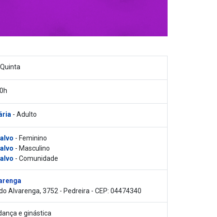
 Quinta
20h
ária
- Adulto
 alvo
- Feminino
 alvo
- Masculino
 alvo
- Comunidade
arenga
do Alvarenga, 3752 - Pedreira - CEP: 04474340
dança e ginástica