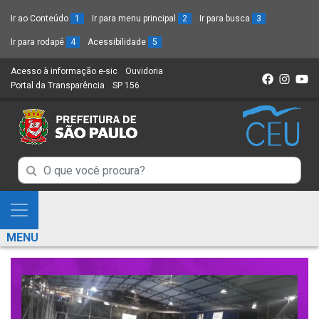
Ir ao Conteúdo
1
Ir para menu principal
2
Ir para busca
3
Ir para rodapé
4
Acessibilidade
5
Acesso à informação e-sic
(Link
Ouvidoria
(Link
Portal da Transparência
(Link
SP 156
para
(Link
para
para
um
para
um
um
novo
um
novo
novo
sítio)
novo
sítio)
sítio)
sítio)
Campo
Campo
de
de
Busca
Mostra
de
Busca
e
informações
MENU
de
Esconde
informações
Menu