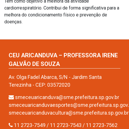
Tem como objetivo a melhora da atividade
cardiorrespiratório. Contribui de forma significativa para a
melhora do condicionamento físico e prevenção de
doenças.
CEU ARICANDUVA – PROFESSORA IRENE
GALVÃO DE SOUZA
Av. Olga Fadel Abarca, S/N - Jardim Santa
Terezinha - CEP: 03572020
smeceuaricanduva@sme.prefeitura.sp.gov.br
smeceuaricanduvaesportes@sme.prefeitura.sp.gov.
smeceuaricanduvacultura@sme.prefeitura.sp.gov.br
11 2723-7549 / 11 2723-7543 / 11 2723-7562