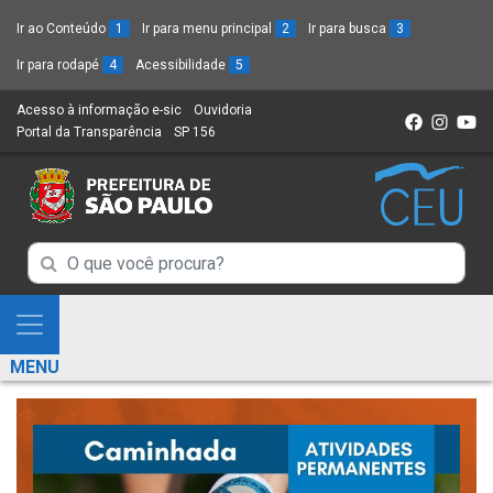
Ir ao Conteúdo
1
Ir para menu principal
2
Ir para busca
3
Ir para rodapé
4
Acessibilidade
5
Acesso à informação e-sic
(Link
Ouvidoria
(Link
Portal da Transparência
(Link
SP 156
para
(Link
para
para
um
para
um
um
novo
um
novo
novo
sítio)
novo
sítio)
sítio)
sítio)
Campo
Campo
de
de
Busca
Mostra
de
Busca
e
informações
MENU
de
Esconde
informações
Menu