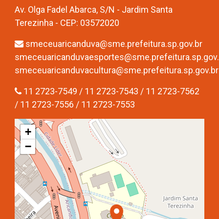
Av. Olga Fadel Abarca, S/N - Jardim Santa
Terezinha - CEP: 03572020
smeceuaricanduva@sme.prefeitura.sp.gov.br
smeceuaricanduvaesportes@sme.prefeitura.sp.gov.
smeceuaricanduvacultura@sme.prefeitura.sp.gov.br
11 2723-7549 / 11 2723-7543 / 11 2723-7562
/ 11 2723-7556 / 11 2723-7553
+
−