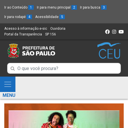
Ir ao Conteúdo
1
Ir para menu principal
2
Ir para busca
3
Ir para rodapé
4
Acessibilidade
5
Acesso à informação e-sic
(Link
Ouvidoria
(Link
Portal da Transparência
(Link
SP 156
para
(Link
para
para
um
para
um
um
novo
um
novo
novo
sítio)
novo
sítio)
sítio)
sítio)
Campo
Campo
de
de
Busca
Mostra
de
Busca
e
informações
MENU
de
Esconde
informações
Menu