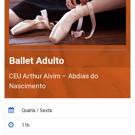
Ballet Adulto
CEU Arthur Alvim – Abdias do
Nascimento
Quarta / Sexta
11h