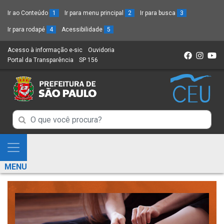
Ir ao Conteúdo
1
Ir para menu principal
2
Ir para busca
3
Ir para rodapé
4
Acessibilidade
5
Acesso à informação e-sic
(Link
Ouvidoria
(Link
Portal da Transparência
(Link
SP 156
para
(Link
para
para
um
para
um
um
novo
um
novo
novo
sítio)
novo
sítio)
sítio)
sítio)
Campo
Campo
de
de
Busca
Mostra
de
Busca
e
informações
MENU
de
Esconde
informações
Menu