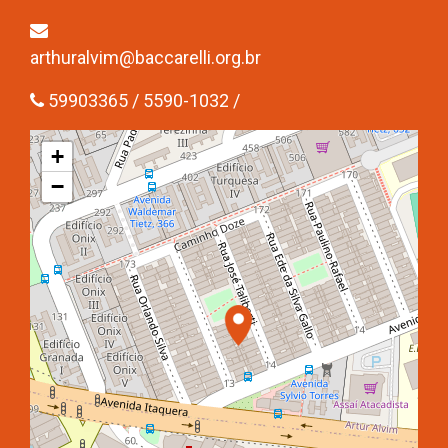
arthuralvim@baccarelli.org.br
59903365 / 5590-1032 /
+
−