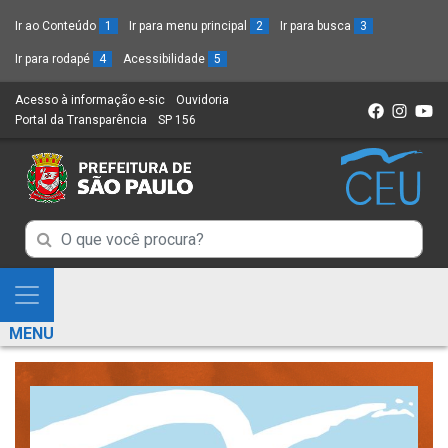
Ir ao Conteúdo
1
Ir para menu principal
2
Ir para busca
3
Ir para rodapé
4
Acessibilidade
5
Acesso à informação e-sic
(Link
Ouvidoria
(Link
Portal da Transparência
(Link
SP 156
para
(Link
para
para
um
para
um
um
novo
um
novo
novo
sítio)
novo
sítio)
sítio)
sítio)
Campo
Campo
de
de
Busca
Mostra
de
Busca
e
informações
MENU
de
Esconde
informações
Menu