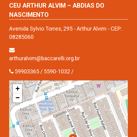
CEU ARTHUR ALVIM – ABDIAS DO
NASCIMENTO
Avenida Sylvio Torres, 295 - Arthur Alvim - CEP:
08285060
arthuralvim@baccarelli.org.br
59903365 / 5590-1032 /
+
−