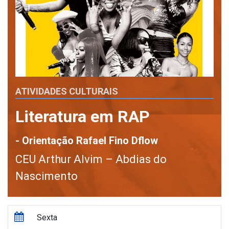
ATIVIDADES CULTURAIS
Literatura em RAP
- Orientação Rafael Fino Dflow
CEU Arthur Alvim – Abdias do
Nascimento
Sexta