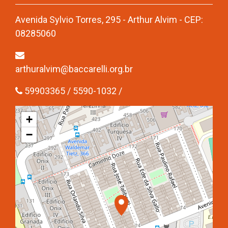
Avenida Sylvio Torres, 295 - Arthur Alvim - CEP:
08285060
arthuralvim@baccarelli.org.br
59903365 / 5590-1032 /
+
−