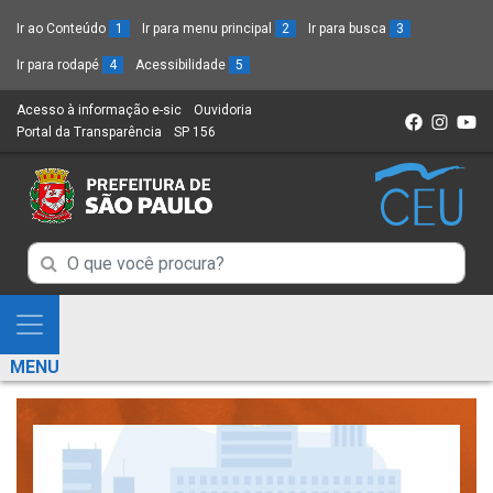
Ir ao Conteúdo
1
Ir para menu principal
2
Ir para busca
3
Ir para rodapé
4
Acessibilidade
5
Acesso à informação e-sic
(Link
Ouvidoria
(Link
Portal da Transparência
(Link
SP 156
para
(Link
para
para
um
para
um
um
novo
um
novo
novo
sítio)
novo
sítio)
sítio)
sítio)
Campo
Campo
de
de
Busca
Mostra
de
Busca
e
informações
MENU
de
Esconde
informações
Menu