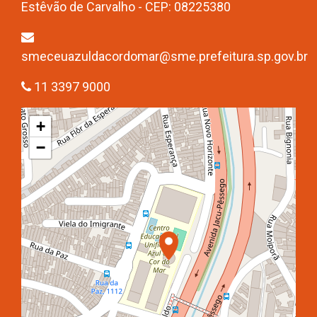
Estêvão de Carvalho - CEP: 08225380
smeceuazuldacordomar@sme.prefeitura.sp.gov.br
11 3397 9000
+
−