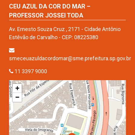
CEU AZUL DA COR DO MAR –
PROFESSOR JOSSEI TODA
Av. Ernesto Souza Cruz , 2171 - Cidade Antônio
Estêvão de Carvalho - CEP: 08225380
smeceuazuldacordomar@sme.prefeitura.sp.gov.br
11 3397 9000
+
−