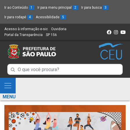
Ir ao Conteúdo
1
Ir para menu principal
2
Ir para busca
3
Ir para rodapé
4
Acessibilidade
5
Acesso à informação e-sic
(Link
Ouvidoria
(Link
Portal da Transparência
(Link
SP 156
para
(Link
para
para
um
para
um
um
novo
um
novo
novo
sítio)
novo
sítio)
sítio)
sítio)
Campo
Campo
de
de
Busca
Mostra
de
Busca
e
informações
MENU
de
Esconde
informações
Menu