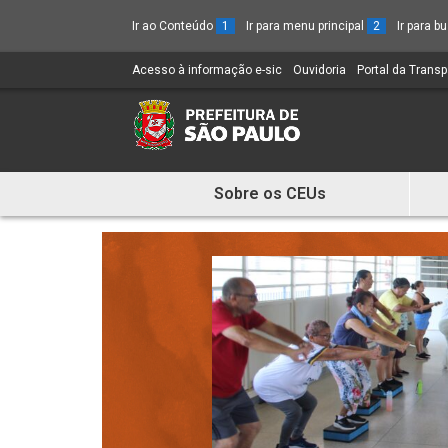
Ir ao Conteúdo
1
Ir para menu principal
2
Ir para 
Acesso à informação e-sic
(Link
Ouvidoria
(Link
Portal da Trans
para
para
um
um
novo
novo
sítio)
sítio)
Sobre os CEUs
Mostra
e
Esconde
Menu