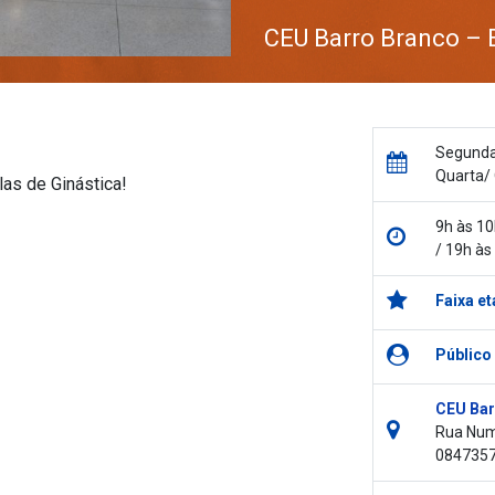
CEU Barro Branco – 
Segunda 
Quarta/ 
las de Ginástica!
9h às 10
/ 19h às
Faixa et
Público
CEU Bar
Rua Numa
084735