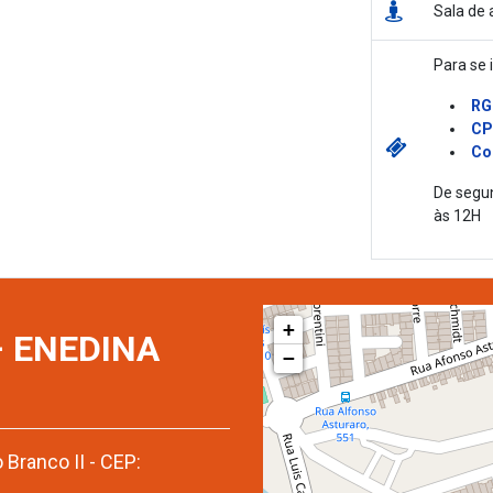
Sala de 
Para se 
RG
CP
Co
De segu
às 12H
+
 ENEDINA
−
 Branco II - CEP: