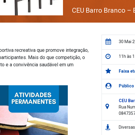
CEU Barro Branco – 
30 Mai 
ortiva recreativa que promove integração,
11h às 
participantes. Mais do que competição, o
eito e a convivência saudável em um
Faixa et
Público
CEU Bar
Rua Numa
084735
Diversas