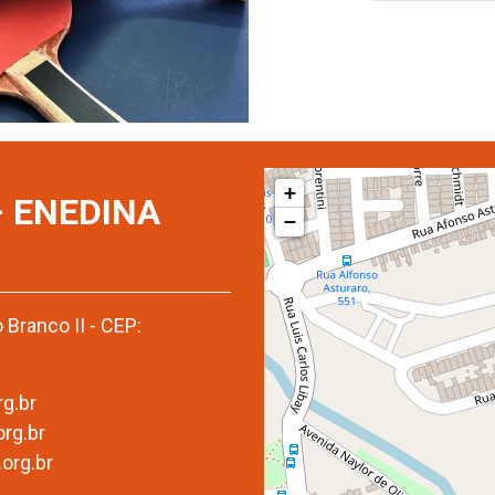
+
 ENEDINA
−
 Branco II - CEP:
rg.br
org.br
.org.br