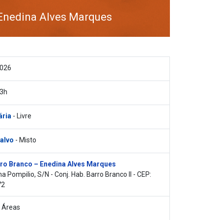
Enedina Alves Marques
2026
13h
ária
- Livre
 alvo
- Misto
ro Branco – Enedina Alves Marques
 Pompilio, S/N - Conj. Hab. Barro Branco II - CEP:
72
 Áreas