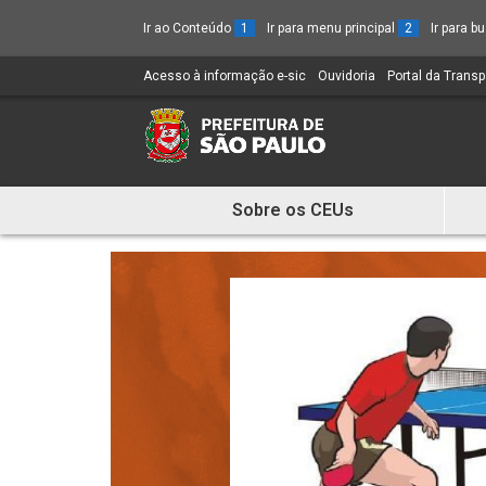
Ir ao Conteúdo
1
Ir para menu principal
2
Ir para 
Acesso à informação e-sic
(Link
Ouvidoria
(Link
Portal da Trans
para
para
um
um
novo
novo
sítio)
sítio)
Sobre os CEUs
Mostra
e
Esconde
Menu