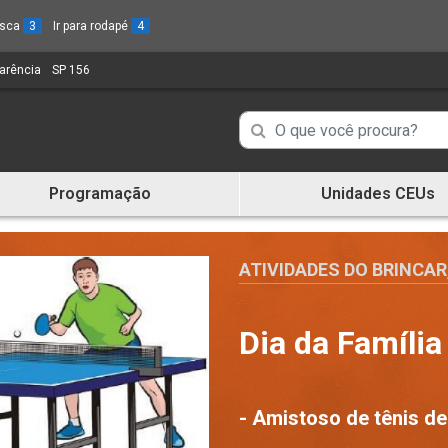
busca
3
Ir para rodapé
4
parência
(Link
SP 156
(Link
para
para
um
um
Campo
Campo
novo
novo
de
sítio)
sítio)
de
Busca
Programação
Unidades CEUs
de
Busca
informações
de
informações
ATIVIDADES DO BRINCAR
Dia da Família
- Amistoso de tênis d