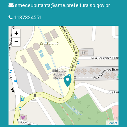
smeceubutanta@sme.prefeitura.sp.gov.br
1137324551
+
−
Leaflet