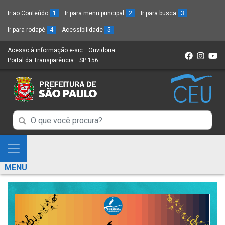
Ir ao Conteúdo
1
Ir para menu principal
2
Ir para busca
3
Ir para rodapé
4
Acessibilidade
5
Acesso à informação e-sic
(Link
Ouvidoria
(Link
Portal da Transparência
(Link
SP 156
para
(Link
para
para
um
para
um
um
novo
um
novo
novo
sítio)
novo
sítio)
sítio)
sítio)
Campo
Campo
de
de
Busca
Mostra
de
Busca
e
informações
MENU
de
Esconde
informações
Menu