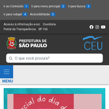
Ir ao Conteúdo
1
Ir para menu principal
2
Ir para busca
3
Ir para rodapé
4
Acessibilidade
5
Acesso à informação e-sic
(Link
Ouvidoria
(Link
Portal da Transparência
(Link
SP 156
para
(Link
para
para
um
para
um
um
novo
um
novo
novo
sítio)
novo
sítio)
sítio)
sítio)
Campo
Campo
de
de
Busca
Mostra
de
Busca
e
informações
MENU
de
Esconde
informações
Menu