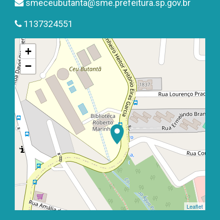
smeceubutanta@sme.prefeitura.sp.gov.br
1137324551
+
−
Leaflet