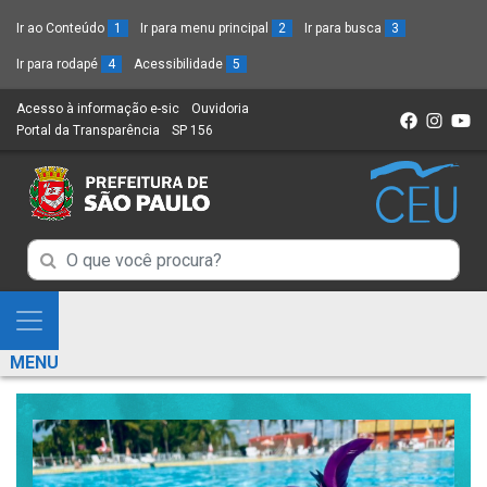
Ir ao Conteúdo
1
Ir para menu principal
2
Ir para busca
3
Ir para rodapé
4
Acessibilidade
5
Acesso à informação e-sic
(Link
Ouvidoria
(Link
Portal da Transparência
(Link
SP 156
para
(Link
para
para
um
para
um
um
novo
um
novo
novo
sítio)
novo
sítio)
sítio)
sítio)
Campo
Campo
de
de
Busca
Mostra
de
Busca
e
informações
MENU
de
Esconde
informações
Menu