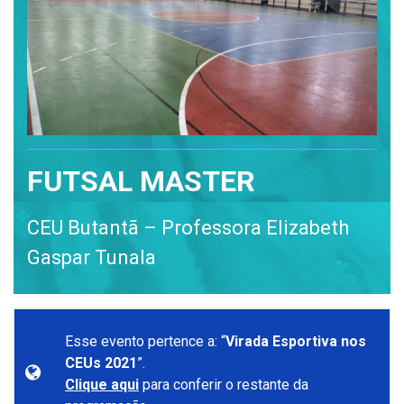
FUTSAL MASTER
CEU Butantã – Professora Elizabeth
Gaspar Tunala
Esse evento pertence a: “
Virada Esportiva nos
CEUs 2021
”.
Clique aqui
para conferir o restante da