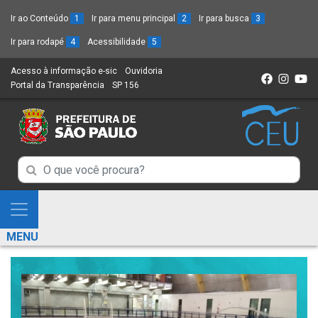
Ir ao Conteúdo
1
Ir para menu principal
2
Ir para busca
3
Ir para rodapé
4
Acessibilidade
5
Acesso à informação e-sic
(Link
Ouvidoria
(Link
Portal da Transparência
(Link
SP 156
para
(Link
para
para
um
para
um
um
novo
um
novo
novo
sítio)
novo
sítio)
sítio)
sítio)
Campo
Campo
de
de
Busca
Mostra
de
Busca
e
informações
MENU
de
Esconde
informações
Menu