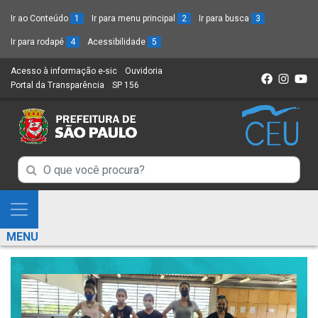
Ir ao Conteúdo
1
Ir para menu principal
2
Ir para busca
3
Ir para rodapé
4
Acessibilidade
5
Acesso à informação e-sic
(Link
Ouvidoria
(Link
Portal da Transparência
(Link
SP 156
para
(Link
para
para
um
para
um
um
novo
um
novo
novo
sítio)
novo
sítio)
sítio)
sítio)
Campo
Campo
de
de
Busca
Mostra
de
Busca
e
informações
MENU
de
Esconde
informações
Menu