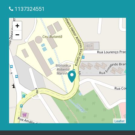
1137324551
+
−
Leaflet