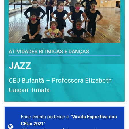
ATIVIDADES RÍTMICAS E DANÇAS
JAZZ
CEU Butantã – Professora Elizabeth
Gaspar Tunala
Esse evento pertence a: “
Virada Esportiva nos
CEUs 2021
”.