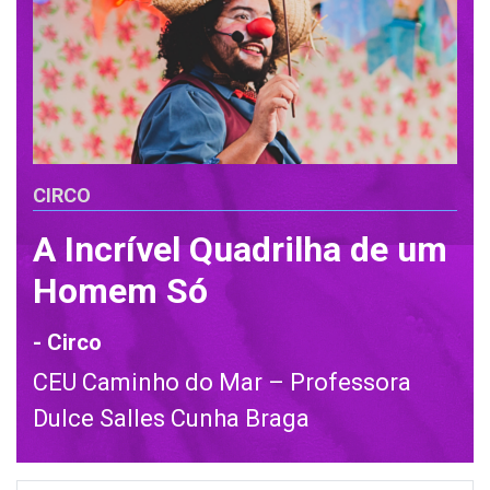
CIRCO
A Incrível Quadrilha de um
Homem Só
- Circo
CEU Caminho do Mar – Professora
Dulce Salles Cunha Braga