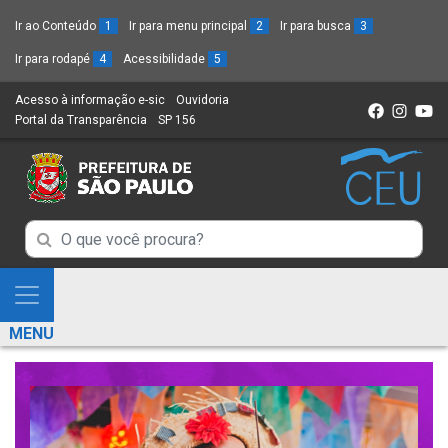
Ir ao Conteúdo
1
Ir para menu principal
2
Ir para busca
3
Ir para rodapé
4
Acessibilidade
5
Acesso à informação e-sic
(Link
Ouvidoria
(Link
Portal da Transparência
(Link
SP 156
para
(Link
para
para
um
para
um
um
novo
um
novo
novo
sítio)
novo
sítio)
sítio)
sítio)
Campo
Campo
de
de
Busca
Mostra
de
Busca
e
informações
MENU
de
Esconde
informações
Menu