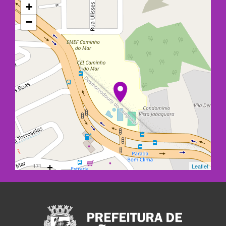
+
−
Leaflet