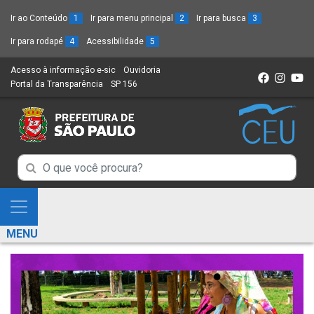
Ir ao Conteúdo
1
Ir para menu principal
2
Ir para busca
3
Ir para rodapé
4
Acessibilidade
5
Acesso à informação e-sic
(Link
Ouvidoria
(Link
Portal da Transparência
(Link
SP 156
para
(Link
para
para
um
para
um
um
novo
um
novo
novo
sítio)
novo
sítio)
sítio)
sítio)
Campo
Campo
de
de
Busca
Mostra
de
Busca
e
informações
MENU
de
Esconde
informações
Menu