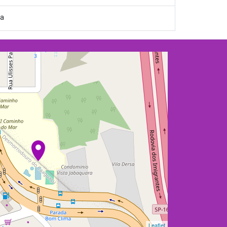
ca
Leaflet