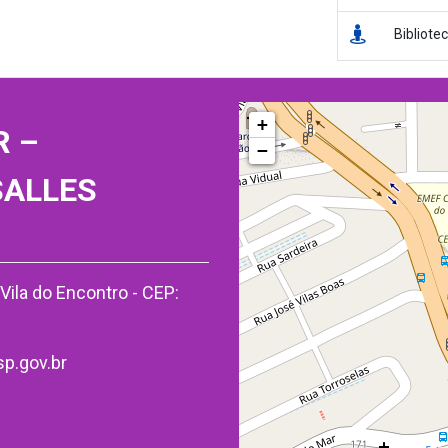
Bibliote
+
R –
−
SALLES
Vila do Encontro - CEP:
p.gov.br