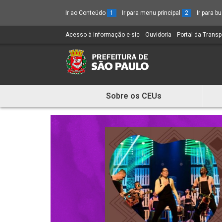
Ir ao Conteúdo
1
Ir para menu principal
2
Ir para 
Acesso à informação e-sic
(Link
Ouvidoria
(Link
Portal da Trans
para
para
um
um
novo
novo
sítio)
sítio)
Sobre os CEUs
Mostra
e
Esconde
Menu