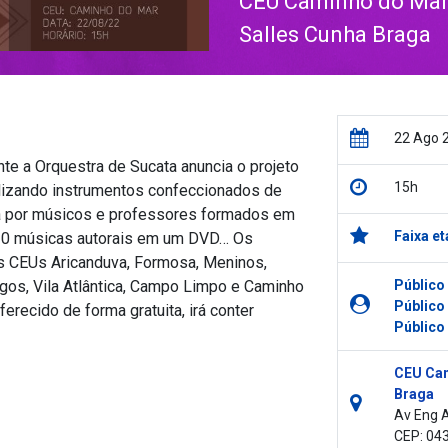
CEU Caminho do Mar 
Salles Cunha Braga
22 Ago 
 a Orquestra de Sucata anuncia o projeto
15h
ilizando instrumentos confeccionados de
sta por músicos e professores formados em
Faixa et
e 10 músicas autorais em um DVD… Os
os CEUs Aricanduva, Formosa, Meninos,
gos, Vila Atlântica, Campo Limpo e Caminho
Público
Público
recido de forma gratuita, irá conter
Público
CEU Cam
Braga
Av Eng A
CEP: 04