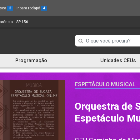
busca
3
Ir para rodapé
4
parência
(Link
SP 156
(Link
para
para
um
um
Campo
Campo
novo
novo
de
sítio)
sítio)
de
Busca
Programação
Unidades CEUs
de
Busca
informações
de
informações
ESPETÁCULO MUSICAL
Orquestra de 
Espetáculo Mu