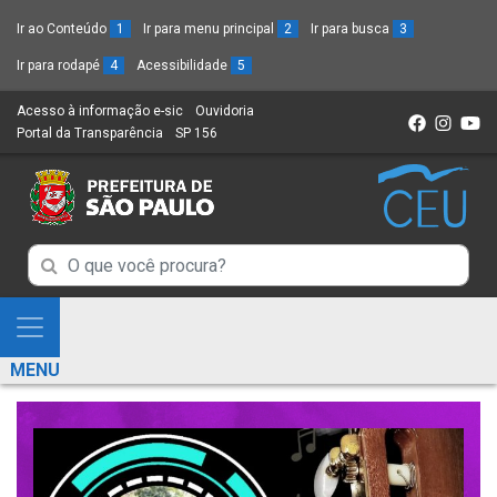
Ir ao Conteúdo
1
Ir para menu principal
2
Ir para busca
3
Ir para rodapé
4
Acessibilidade
5
Acesso à informação e-sic
(Link
Ouvidoria
(Link
Portal da Transparência
(Link
SP 156
para
(Link
para
para
um
para
um
um
novo
um
novo
novo
sítio)
novo
sítio)
sítio)
sítio)
Campo
Campo
de
de
Busca
Mostra
de
Busca
e
informações
MENU
de
Esconde
informações
Menu