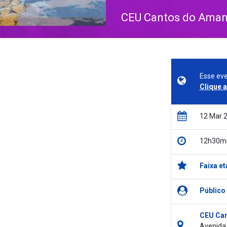
CEU Cantos do Aman
Esse eve
Clique 
12 Mar 
12h30m
Faixa et
Público
CEU Can
Avenida 