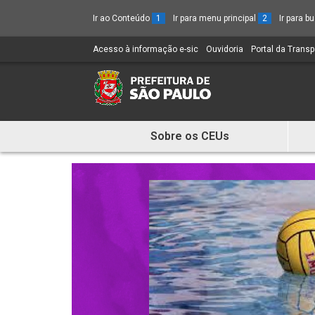
Ir ao Conteúdo
1
Ir para menu principal
2
Ir para 
Acesso à informação e-sic
(Link
Ouvidoria
(Link
Portal da Trans
para
para
um
um
novo
novo
sítio)
sítio)
Sobre os CEUs
Mostra
e
Esconde
Menu