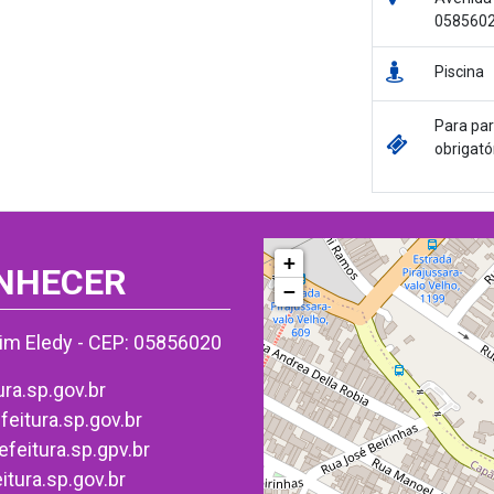
058560
Piscina
Para par
obrigató
+
NHECER
−
im Eledy - CEP: 05856020
a.sp.gov.br
itura.sp.gov.br
eitura.sp.gpv.br
ura.sp.gov.br