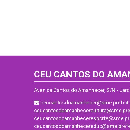
CEU CANTOS DO AMA
Avenida Cantos do Amanhecer, S/N - Jard
ceucantosdoamanhecer@sme.prefeitur
ceucantosdoamanhecercultura@sme.prefe
ceucantosdoamanheceresporte@sme.pref
ceucantosdoamanhecereduc@sme.prefeit