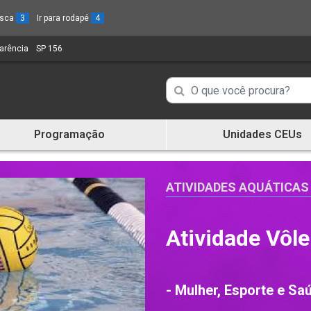
busca
3
Ir para rodapé
4
parência
(Link
SP 156
(Link
para
para
um
um
Campo
Campo
novo
novo
de
sítio)
sítio)
de
Busca
Programação
Unidades CEUs
de
Busca
informações
de
informações
ATIVIDADES AQUÁTICAS
Atividade Vôle
- Mulher, Esporte e Sa