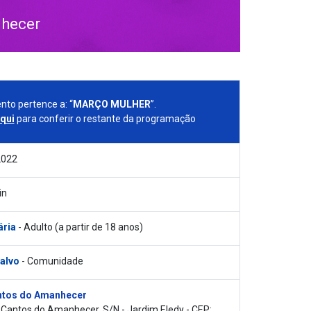
hecer
nto pertence a: “
MARÇO MULHER
”.
aqui
para conferir o restante da programação
2022
in
ária
- Adulto (a partir de 18 anos)
 alvo
- Comunidade
tos do Amanhecer
Cantos do Amanhecer, S/N - Jardim Eledy - CEP: