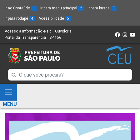
Ir ao Conteúdo
1
Ir para menu principal
2
Ir para busca
3
Ir para rodapé
4
Acessibilidade
5
Acesso à informação e-sic
(Link
Ouvidoria
(Link
Portal da Transparência
(Link
SP 156
para
(Link
para
para
um
para
um
um
novo
um
novo
novo
sítio)
novo
sítio)
sítio)
sítio)
Campo
Campo
de
de
Busca
Mostra
de
Busca
e
informações
MENU
de
Esconde
informações
Menu