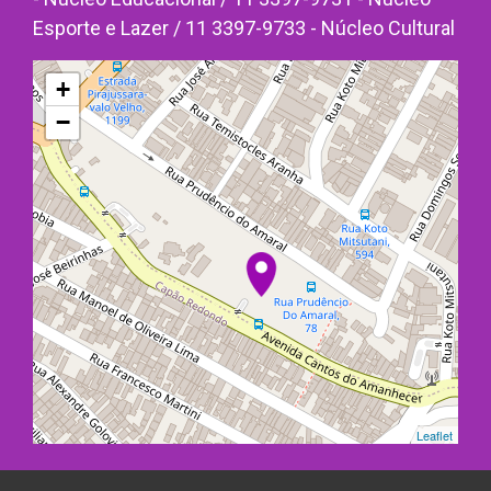
Esporte e Lazer / 11 3397-9733 - Núcleo Cultural
+
−
Leaflet