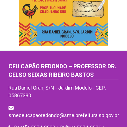
CEU CAPÃO REDONDO – PROFESSOR DR.
CELSO SEIXAS RIBEIRO BASTOS
Rua Daniel Gran, S/N - Jardim Modelo - CEP:
05867380
smeceucapaoredondo@sme.prefeitura.sp.gov.br