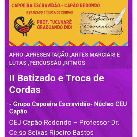
AFRO
,
APRESENTAÇÃO
,
ARTES MARCIAIS E
LUTAS
,
PERCUSSÃO
,
RITMOS
II Batizado e Troca de
Cordas
- Grupo Capoeira Escravidão- Núcleo CEU
Capão
CEU Capão Redondo – Professor Dr.
Celso Seixas Ribeiro Bastos