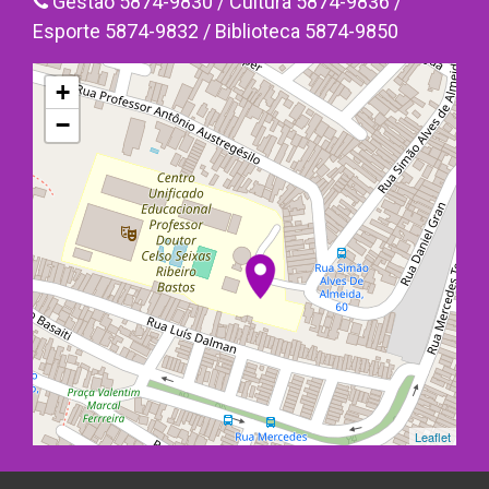
Gestão 5874-9830 / Cultura 5874-9836 /
Esporte 5874-9832 / Biblioteca 5874-9850
+
−
Leaflet