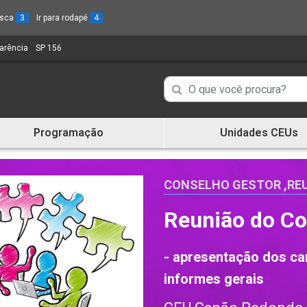
busca
3
Ir para rodapé
4
parência
(Link
SP 156
(Link
para
para
um
um
Campo
Campo
novo
novo
de
sítio)
sítio)
de
Busca
Programação
Unidades CEUs
de
Busca
informações
de
informações
CONSELHO GESTOR
,
RE
Reunião do Co
- apresentação dos can
informes gerais