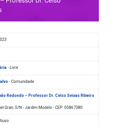
 Professor Dr. Celso
s
2023
ária
- Livre
 alvo
- Comunidade
ão Redondo – Professor Dr. Celso Seixas Ribeiro
el Gran, S/N - Jardim Modelo - CEP: 05867380
tiuso