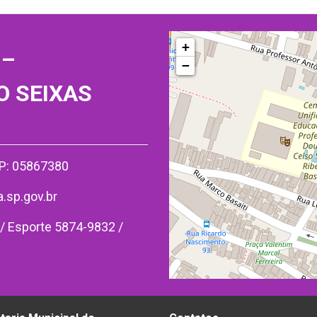
+
 –
−
O SEIXAS
EP: 05867380
sp.gov.br
/ Esporte 5874-9832 /