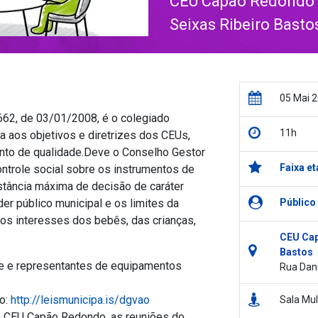
CEU Capão Redondo –
Seixas Ribeiro Basto
05 Mai 
.662, de 03/01/2008, é o colegiado
11h
da aos objetivos e diretrizes dos CEUs,
nto de qualidade.Deve o Conselho Gestor
Faixa et
ontrole social sobre os instrumentos de
stância máxima de decisão de caráter
r público municipal e os limites da
Público
dos interesses dos bebês, das crianças,
CEU Cap
Bastos
e e representantes de equipamentos
Rua Dani
to:
http://leismunicipa.is/dgvao
Sala Mul
no CEU Capão Redondo, as reuniões do