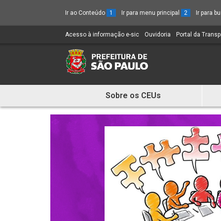
Ir ao Conteúdo
1
Ir para menu principal
2
Ir para 
Acesso à informação e-sic
(Link
Ouvidoria
(Link
Portal da Trans
para
para
um
um
novo
novo
sítio)
sítio)
Sobre os CEUs
Mostra
e
Esconde
Menu