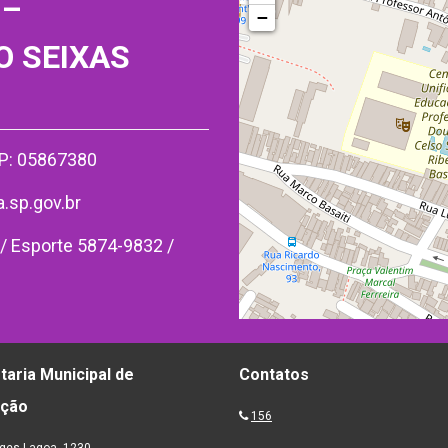
 –
−
O SEIXAS
EP: 05867380
sp.gov.br
/ Esporte 5874-9832 /
taria Municipal de
Contatos
ação
156
ges Lagoa, 1230