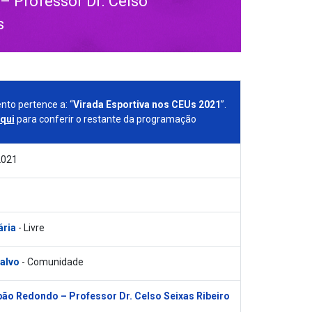
 Professor Dr. Celso
s
nto pertence a: “
Virada Esportiva nos CEUs 2021
”.
aqui
para conferir o restante da programação
2021
ária
- Livre
 alvo
- Comunidade
ão Redondo – Professor Dr. Celso Seixas Ribeiro