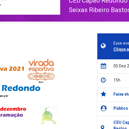
CEU Capão Redondo –
Seixas Ribeiro Basto
Esse eve
Clique 
05 Dez 
15h
Faixa et
Público
CEU Cap
Bastos