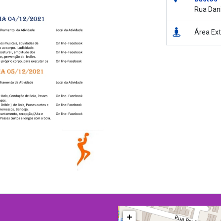
Rua Dani
Área Ex
+