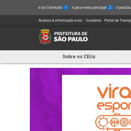
Ir ao Conteúdo
1
Ir para menu principal
2
Ir para 
Acesso à informação e-sic
(Link
Ouvidoria
(Link
Portal da Trans
para
para
um
um
novo
novo
sítio)
sítio)
Sobre os CEUs
Mostra
e
Esconde
Menu