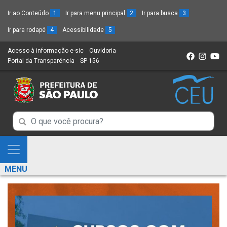
Ir ao Conteúdo
1
Ir para menu principal
2
Ir para busca
3
Ir para rodapé
4
Acessibilidade
5
Acesso à informação e-sic
(Link
Ouvidoria
(Link
Portal da Transparência
(Link
SP 156
para
(Link
para
para
um
para
um
um
novo
um
novo
novo
sítio)
novo
sítio)
sítio)
sítio)
Campo
Campo
de
de
Busca
Mostra
de
Busca
e
informações
MENU
de
Esconde
informações
Menu