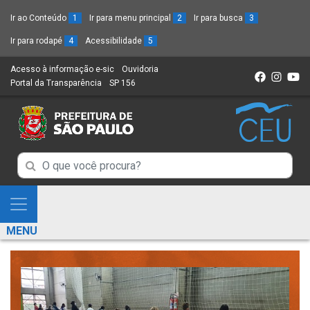
Ir ao Conteúdo
1
Ir para menu principal
2
Ir para busca
3
Ir para rodapé
4
Acessibilidade
5
Acesso à informação e-sic
(Link
Ouvidoria
(Link
Portal da Transparência
(Link
SP 156
para
(Link
para
para
um
para
um
um
novo
um
novo
novo
sítio)
novo
sítio)
sítio)
sítio)
Campo
Campo
de
de
Busca
Mostra
de
Busca
e
informações
MENU
de
Esconde
informações
Menu