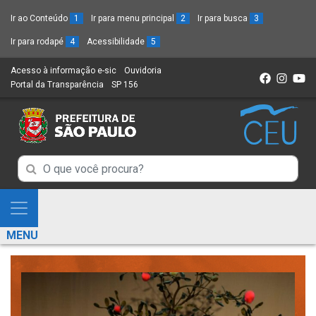
Ir ao Conteúdo
1
Ir para menu principal
2
Ir para busca
3
Ir para rodapé
4
Acessibilidade
5
Acesso à informação e-sic
(Link
Ouvidoria
(Link
Portal da Transparência
(Link
SP 156
para
(Link
para
para
um
para
um
um
novo
um
novo
novo
sítio)
novo
sítio)
sítio)
sítio)
Campo
Campo
de
de
Busca
Mostra
de
Busca
e
informações
MENU
de
Esconde
informações
Menu