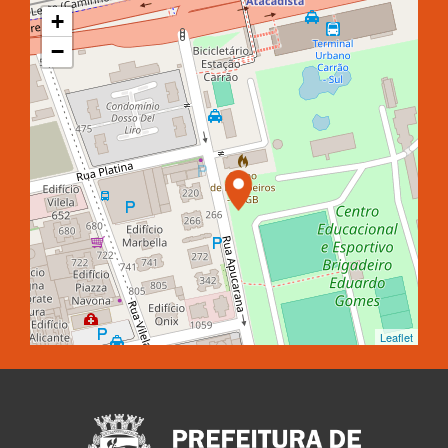
+
−
Leaflet