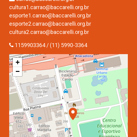
cultura1.carrao@baccarelli.org.br
esporte1.carrao@baccarelli.org.br
esporte2.carrao@baccarelli.org.br
cultura2.carrao@baccarelli.org.br
1159903364 / (11) 5990-3364
+
−