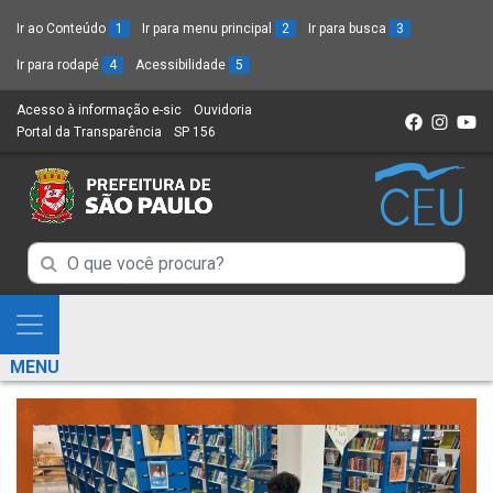
Ir ao Conteúdo
1
Ir para menu principal
2
Ir para busca
3
Ir para rodapé
4
Acessibilidade
5
Acesso à informação e-sic
(Link
Ouvidoria
(Link
Portal da Transparência
(Link
SP 156
para
(Link
para
para
um
para
um
um
novo
um
novo
novo
sítio)
novo
sítio)
sítio)
sítio)
Campo
Campo
de
de
Busca
Mostra
de
Busca
e
informações
MENU
de
Esconde
informações
Menu