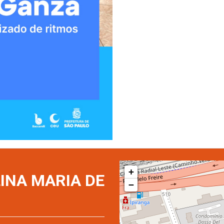
+
INA MARIA DE
−