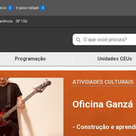
busca
3
Ir para rodapé
4
parência
(Link
SP 156
(Link
para
para
um
um
Campo
Campo
novo
novo
de
sítio)
sítio)
de
Busca
Programação
Unidades CEUs
de
Busca
informações
de
informações
ATIVIDADES CULTURAIS
Oficina Ganzá
- Construção e aprend