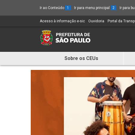
Ir ao Conteúdo
1
Ir para menu principal
2
Ir para 
Acesso à informação e-sic
(Link
Ouvidoria
(Link
Portal da Trans
para
para
um
um
novo
novo
sítio)
sítio)
Sobre os CEUs
Mostra
e
Esconde
Menu