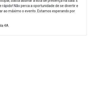
icipar, basta assinar a lista de presença na sala. É
e rápido! Não perca a oportunidade de se divertir e
ar ao máximo o evento. Estamos esperando por
ala 4A