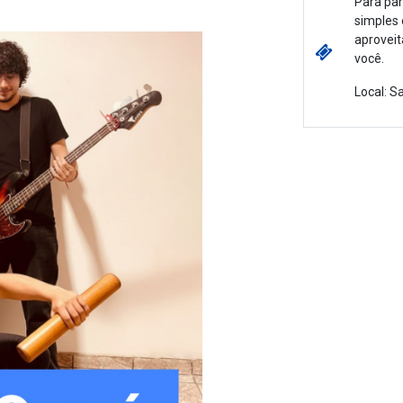
Para part
simples 
aproveit
você.
Local: S