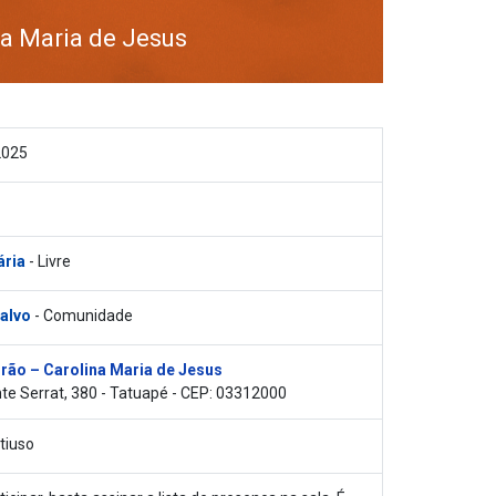
na Maria de Jesus
2025
ária
- Livre
 alvo
- Comunidade
rão – Carolina Maria de Jesus
e Serrat, 380 - Tatuapé - CEP: 03312000
tiuso