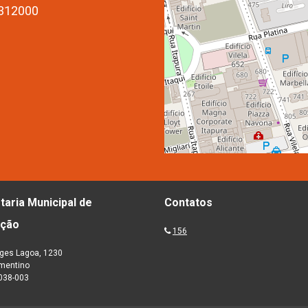
3312000
taria Municipal de
Contatos
ação
156
ges Lagoa, 1230
ementino
038-003