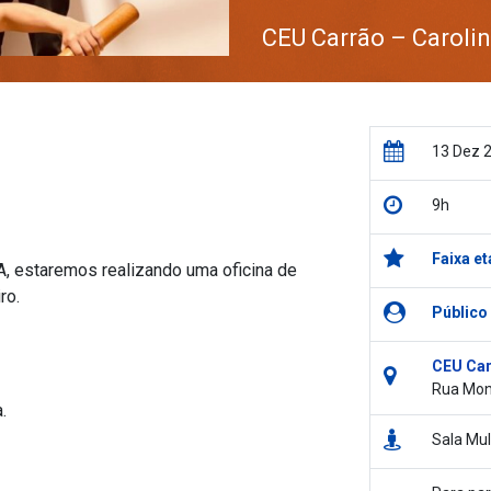
CEU Carrão – Caroli
13 Dez 
9h
Faixa et
A, estaremos realizando uma oficina de
ro.
Público
CEU Car
Rua Mont
.
Sala Mul