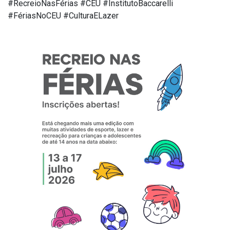
#RecreioNasFérias #CEU #InstitutoBaccarelli
#FériasNoCEU #CulturaELazer