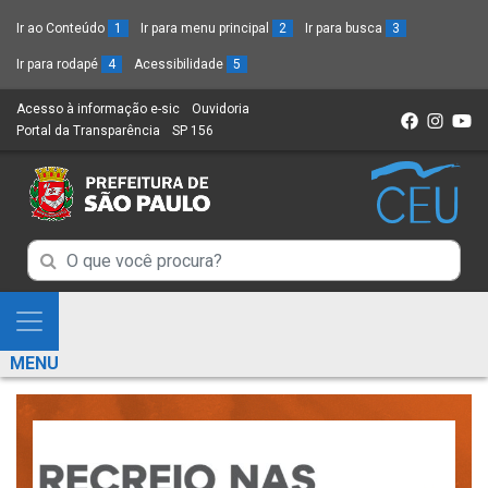
Ir ao Conteúdo
1
Ir para menu principal
2
Ir para busca
3
Ir para rodapé
4
Acessibilidade
5
Acesso à informação e-sic
(Link
Ouvidoria
(Link
Portal da Transparência
(Link
SP 156
para
(Link
para
para
um
para
um
um
novo
um
novo
novo
sítio)
novo
sítio)
sítio)
sítio)
Campo
Campo
de
de
Busca
Mostra
de
Busca
e
informações
MENU
de
Esconde
informações
Menu