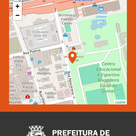
+
−
Leaflet