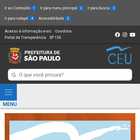
Ir ao Conteúdo
1
Ir para menu principal
2
Ir para busca
3
Ir para rodapé
4
Acessibilidade
5
Acesso à informação e-sic
(Link
Ouvidoria
(Link
Portal da Transparência
(Link
SP 156
para
(Link
para
para
um
para
um
um
novo
um
novo
novo
sítio)
novo
sítio)
sítio)
sítio)
Campo
Campo
de
de
Busca
Mostra
de
Busca
e
informações
MENU
de
Esconde
informações
Menu