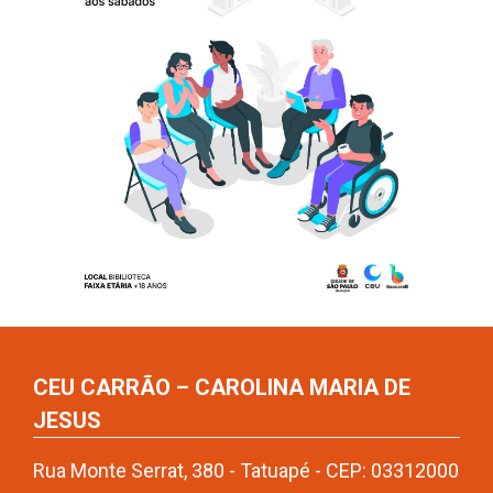
CEU CARRÃO – CAROLINA MARIA DE
JESUS
Rua Monte Serrat, 380 - Tatuapé - CEP: 03312000