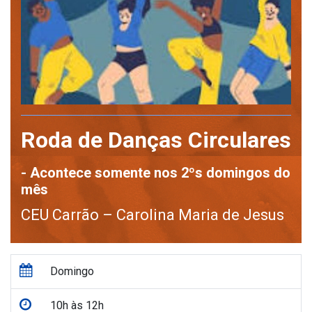
Roda de Danças Circulares
- Acontece somente nos 2ºs domingos do
mês
CEU Carrão – Carolina Maria de Jesus
Domingo
10h às 12h