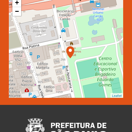
+
−
Leaflet