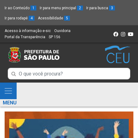
Ir ao Conteúdo
1
Ir para menu principal
2
Ir para busca
3
Ir para rodapé
4
Acessibilidade
5
Acesso à informação e-sic
(Link
Ouvidoria
(Link
Portal da Transparência
(Link
SP 156
para
(Link
para
para
um
para
um
um
novo
um
novo
novo
sítio)
novo
sítio)
sítio)
sítio)
Campo
Campo
de
de
Busca
Mostra
de
Busca
e
informações
MENU
de
Esconde
informações
Menu