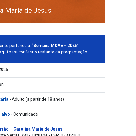
na Maria de Jesus
ento pertence a: “
Semana MOVE – 2025
”.
aqui
para conferir o restante da programação
2025
9h
tária
- Adulto (a partir de 18 anos)
 alvo
- Comunidade
rrão – Carolina Maria de Jesus
te Serrat, 380 - Tatuapé - CEP: 03312000