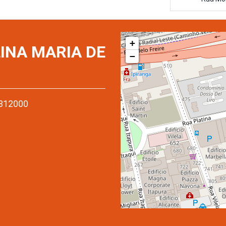
+
INA MARIA DE
−
3312000