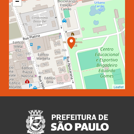
−
Leaflet