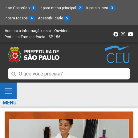
Ir ao Conteúdo
1
Ir para menu principal
2
Ir para busca
3
Ir para rodapé
4
Acessibilidade
5
Acesso à informação e-sic
(Link
Ouvidoria
(Link
Portal da Transparência
(Link
SP 156
para
(Link
para
para
um
para
um
um
novo
um
novo
novo
sítio)
novo
sítio)
sítio)
sítio)
Campo
Campo
de
de
Busca
Mostra
de
Busca
e
informações
MENU
de
Esconde
informações
Menu